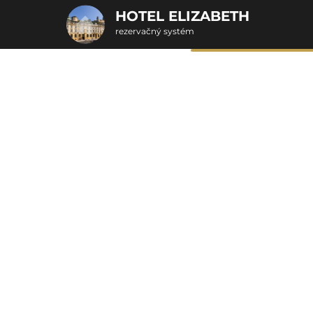
HOTEL ELIZABETH
rezervačný systém
2. ODOSLANIE OBJEDNÁVKY
Objednávka poukazu
Vyplňte nevyhnutné údaje pre odoslanie objednávky