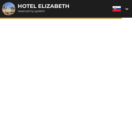
HOTEL ELIZABETH
rezervačný systém
2. ODOSLANIE
1. VÝBER POUKAZU
3. PLATBA
OBJEDNÁVKY
Objednávka poukazu
Vyplňte nevyhnutné údaje pre odoslanie objednávky