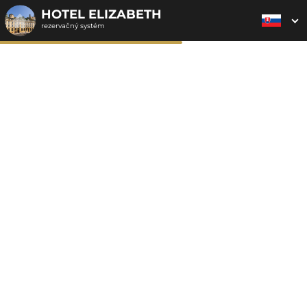
HOTEL ELIZABETH
rezervačný systém
2. ODOSLANIE
1. VÝBER POUKAZU
3. PLATBA
OBJEDNÁVKY
Objednávka poukazu
Vyplňte nevyhnutné údaje pre odoslanie objednávky