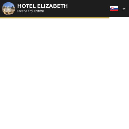
HOTEL ELIZABETH
rezervačný systém
2. ODOSLANIE
1. VÝBER POUKAZU
3. PLATBA
OBJEDNÁVKY
Objednávka poukazu
Vyplňte nevyhnutné údaje pre odoslanie objednávky