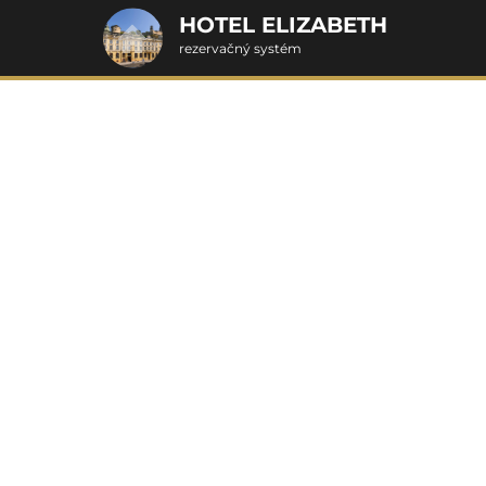
HOTEL ELIZABETH
rezervačný systém
2. ODOSLANIE OBJEDNÁVKY
Objednávka poukazu
Vyplňte nevyhnutné údaje pre odoslanie objednávky