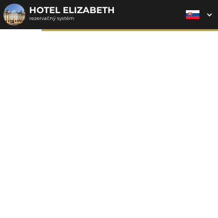
HOTEL ELIZABETH
rezervačný systém
2. ODOSLANIE
1. VÝBER POUKAZU
3. PLATBA
OBJEDNÁVKY
Objednávka poukazu
Vyplňte nevyhnutné údaje pre odoslanie objednávky