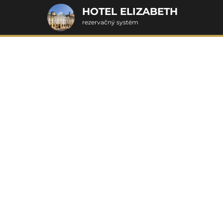
HOTEL ELIZABETH
rezervačný systém
2. ODOSLANIE OBJEDNÁVKY
Objednávka poukazu
Vyplňte nevyhnutné údaje pre odoslanie objednávky