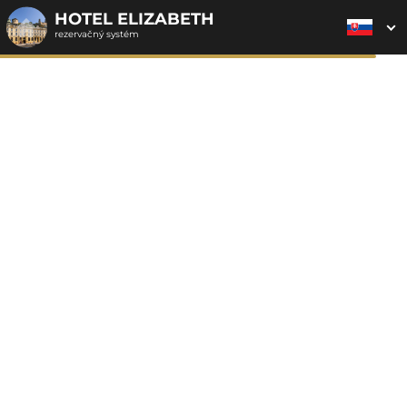
HOTEL ELIZABETH
rezervačný systém
2. ODOSLANIE
1. VÝBER POUKAZU
3. PLATBA
OBJEDNÁVKY
Objednávka poukazu
Vyplňte nevyhnutné údaje pre odoslanie objednávky