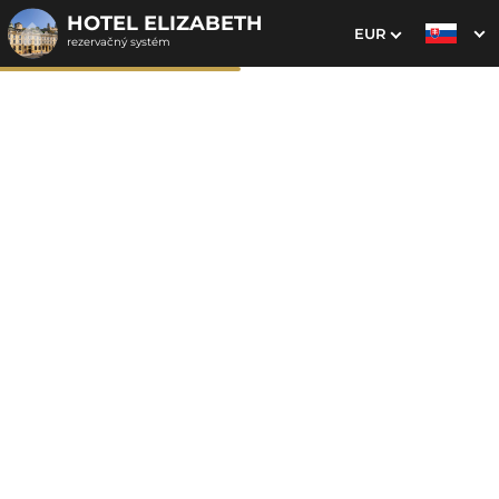
HOTEL ELIZABETH
EUR
rezervačný systém
1. Výber pobytu
2. Doplnkové služby
3. Vaše údaje
Dátum príchodu
Dátum odchodu
Prosím vyberte
Prosím vyberte
Inšpirujte sa akciovými pobytmi
Cena od
130 EUR
izba/noc