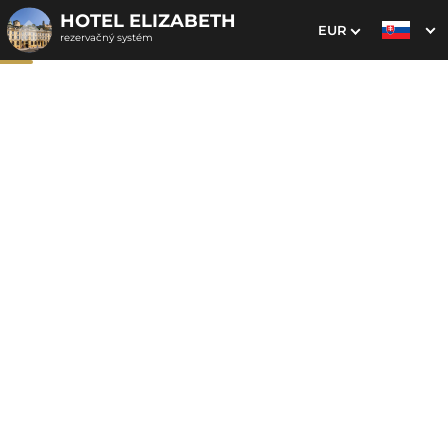
HOTEL ELIZABETH
EUR
rezervačný systém
1. Výber pobytu
2. Doplnkové služby
3. Vaše údaje
Víkendové hýčkanie
Dátum príchodu
Dátum odchodu
Prosím vyberte
Prosím vyberte
Inšpirujte sa akciovými pobytmi