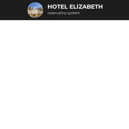
HOTEL ELIZABETH
rezervačný systém
2. Doplnkové služby
Víkendové hýčkanie
u
rte
Pr
nšpirujte sa akciovými pobyt