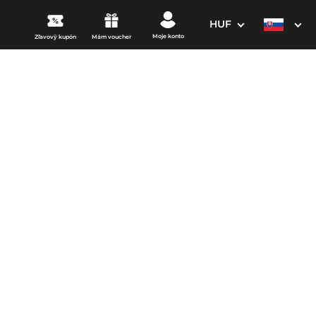
HUF
Moje konto
Zľavový kupón
Mám voucher
3. Vaše údaje
Dátum odchodu
osím vyberte
mi