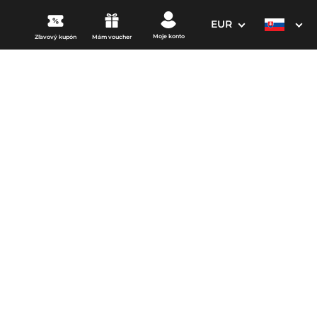
EUR
Moje konto
Zľavový kupón
Mám voucher
3. Vaše údaje
Dátum odchodu
osím vyberte
mi