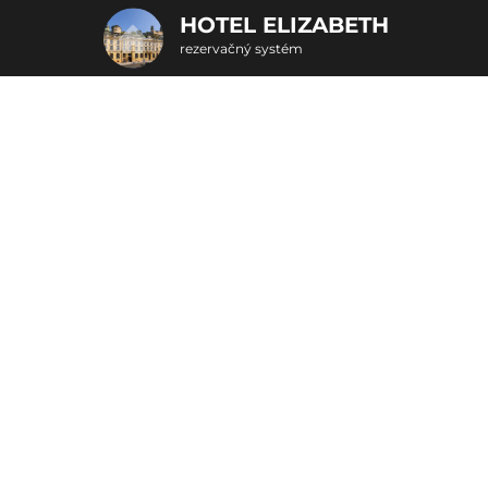
HOTEL ELIZABETH
rezervačný systém
2. Doplnkové služby
Senior pobyt 60+
u
rte
Pr
nšpirujte sa akciovými pobyt