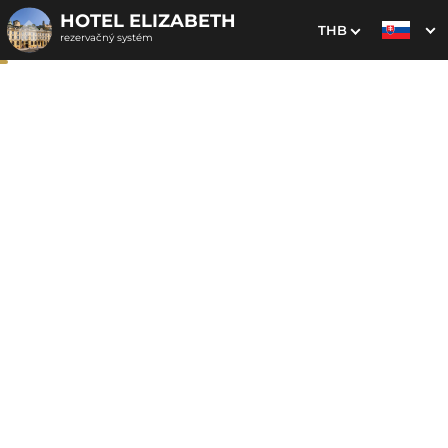
HOTEL ELIZABETH
THB
rezervačný systém
1. Výber pobytu
2. Doplnkové služby
3. Vaše údaje
Senior pobyt 60+
Dátum príchodu
Dátum odchodu
Prosím vyberte
Prosím vyberte
Inšpirujte sa akciovými pobytmi