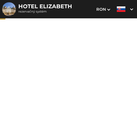
HOTEL ELIZABETH
RON
rezervačný systém
1. Výber pobytu
2. Doplnkové služby
3. Vaše údaje
Senior pobyt 60+
Dátum príchodu
Dátum odchodu
Prosím vyberte
Prosím vyberte
Inšpirujte sa akciovými pobytmi