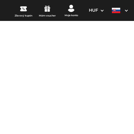
HUF
Moje konto
Zľavový kupón
Mám voucher
3. Vaše údaje
Dátum odchodu
osím vyberte
mi