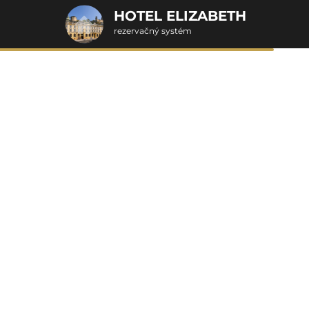
HOTEL ELIZABETH
rezervačný systém
2. Doplnkové služby
Senior pobyt 60+
u
rte
Pr
nšpirujte sa akciovými pobyt