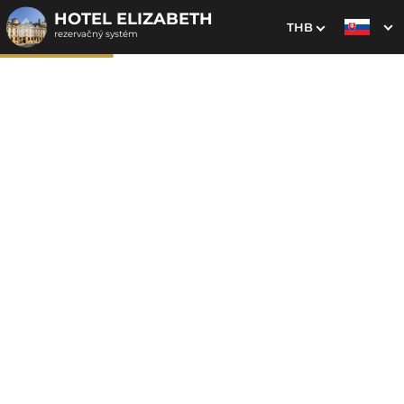
HOTEL ELIZABETH
THB
rezervačný systém
1. Výber pobytu
2. Doplnkové služby
3. Vaše údaje
Víkendové hýčkanie
Dátum príchodu
Dátum odchodu
Prosím vyberte
Prosím vyberte
Inšpirujte sa akciovými pobytmi