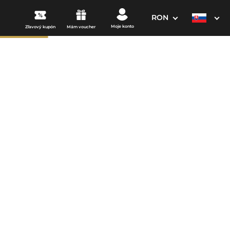
RON
Moje konto
Zľavový kupón
Mám voucher
3. Vaše údaje
Dátum odchodu
osím vyberte
mi