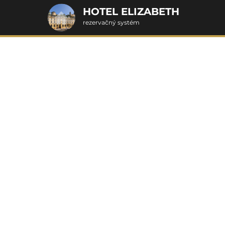
HOTEL ELIZABETH
rezervačný systém
2. Doplnkové služby
Víkendové hýčkanie
u
rte
Pr
nšpirujte sa akciovými pobyt