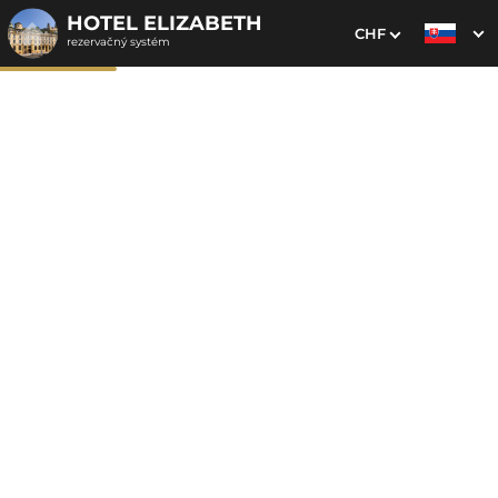
HOTEL ELIZABETH
CHF
rezervačný systém
1. Výber pobytu
2. Doplnkové služby
3. Vaše údaje
Lenivá nedeľa
Dátum príchodu
Dátum odchodu
Prosím vyberte
Prosím vyberte
Inšpirujte sa akciovými pobytmi