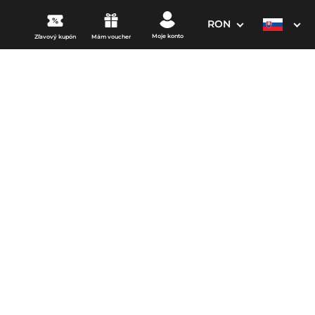
RON
Moje konto
Zľavový kupón
Mám voucher
3. Vaše údaje
Dátum odchodu
osím vyberte
mi