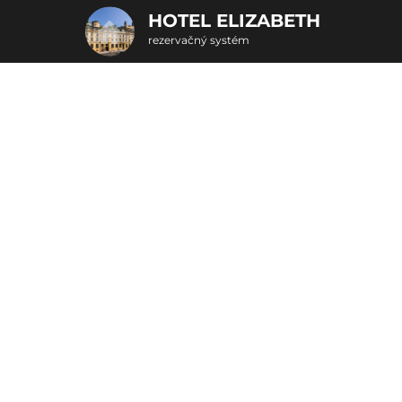
HOTEL ELIZABETH
rezervačný systém
2. Doplnkové služby
Lenivá nedeľa
u
rte
Pr
nšpirujte sa akciovými pobyt