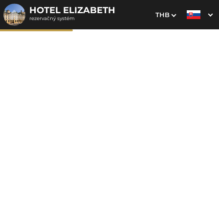
HOTEL ELIZABETH
THB
rezervačný systém
1. Výber pobytu
2. Doplnkové služby
3. Vaše údaje
Lenivá nedeľa
Dátum príchodu
Dátum odchodu
Prosím vyberte
Prosím vyberte
Inšpirujte sa akciovými pobytmi